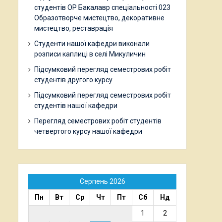
студентів ОР Бакалавр спеціальності 023
Образотворче мистецтво, декоративне
мистецтво, реставрація
Студенти нашої кафедри виконали
розписи каплиці в селі Микуличин
Підсумковий перегляд семестрових робіт
студентів другого курсу
Підсумковий перегляд семестрових робіт
студентів нашої кафедри
Перегляд семестрових робіт студентів
четвертого курсу нашої кафедри
Серпень 2026
Пн
Вт
Ср
Чт
Пт
Сб
Нд
1
2