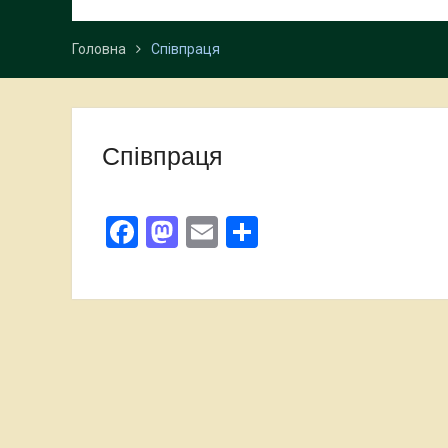
Головна
Співпраця
Співпраця
Facebook
Mastodon
Email
Поділитися