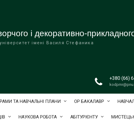
орчого і декоративно-прикладного
університет імені Василя Стефаника
+380 (66) 
kodpmr@pnu.
ГРАМИ ТА НАВЧАЛЬНІ ПЛАНИ
ОР БАКАЛАВР
НАВЧА
ІВ
НАУКОВА РОБОТА
АБІТУРІЄНТУ
МИСТЕЦЬК