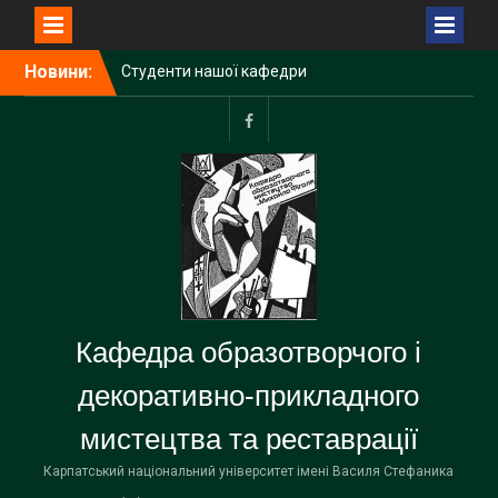
Перейти
Новини:
Студенти нашої кафедри
до
виконали розписи каплиці
вмісту
в селі Микуличин
Підсумковий перегляд
facebook
семестрових робіт
студентів другого курсу
Відбувся захист
кваліфікаційних робіт
студентів ОР Бакалавр
спеціальності 023
Образотворче мистецтво,
декоративне мистецтво,
Кафедра образотворчого і
реставрація
декоративно-прикладного
мистецтва та реставрації
Карпатський національний університет імені Василя Стефаника