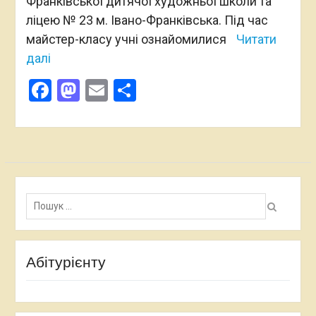
Франківської дитячої художньої школи та
ліцею № 23 м. Івано-Франківська. Під час
майстер-класу учні ознайомилися
Читати
далі
Facebook
Mastodon
Email
Поділитися
Пошук:
Абітурієнту