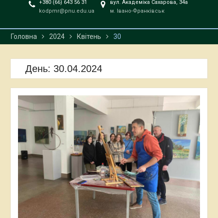
+380 (66) 643 56 31
вул. Академіка Сахарова, 34а
kodpmr@pnu.edu.ua
м. Івано-Франківськ
Головна
2024
Квітень
30
День:
30.04.2024