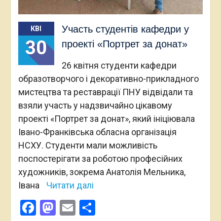
Участь студентів кафедри у
КВІ
30
проекті «Портрет за донат»
26 квітня студенти кафедри
образотворчого і декоративно-прикладного
мистецтва та реставрації ПНУ відвідали та
взяли участь у надзвичайно цікавому
проекті «Портрет за донат», який ініціювала
Івано-Франківська обласна організація
НСХУ. Студенти мали можливість
поспостерігати за роботою професійних
художників, зокрема Анатолія Мельника,
Івана
Читати далі
Facebook
Mastodon
Email
Поділитися