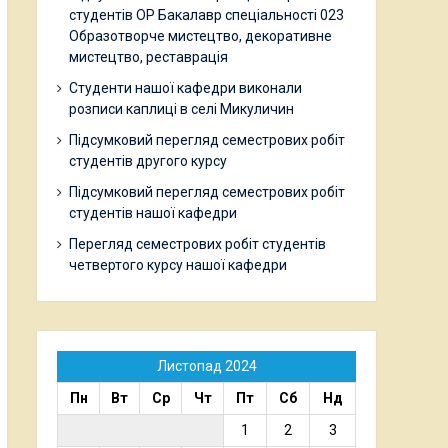
студентів ОР Бакалавр спеціальності 023
Образотворче мистецтво, декоративне
мистецтво, реставрація
Студенти нашої кафедри виконали
розписи каплиці в селі Микуличин
Підсумковий перегляд семестрових робіт
студентів другого курсу
Підсумковий перегляд семестрових робіт
студентів нашої кафедри
Перегляд семестрових робіт студентів
четвертого курсу нашої кафедри
Листопад 2024
Пн
Вт
Ср
Чт
Пт
Сб
Нд
1
2
3