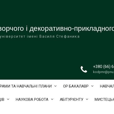
орчого і декоративно-прикладного
університет імені Василя Стефаника
+380 (66) 
kodpmr@pnu.
ГРАМИ ТА НАВЧАЛЬНІ ПЛАНИ
ОР БАКАЛАВР
НАВЧА
ІВ
НАУКОВА РОБОТА
АБІТУРІЄНТУ
МИСТЕЦЬК